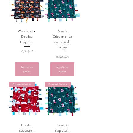
Woodstock-
Doudou
Doudou
Étiquette -La
Étiquette
douceur du
Flamant
Prix
34,00 $CA
Prix
15,00 $CA
Ajouter au
Ajouter au
panier
panier
Quantité limitée
Quantité limitée
Doudou
Doudou
Étiquette -
Étiquette -