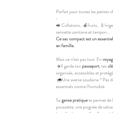
Parfait pour toutes les petites 
:
🥪 Collations, 🍎fruits, 💧ling
serviette sanitaire et tampon…
Ce sac compact est un essentiel 
en famille.
Mais ce n’est pas tout. En
voyag
✈️Il garde ton
passeport
, tes
clé
organisés, accessibles et protégé
🌧️Une averse soudaine ? Pas d
essentiels contre l’humidité.
Sa
ganse
pratique
te permet de l
poussette, une poignée de valis