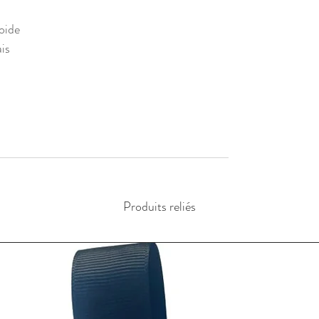
roide
ais
Produits reliés