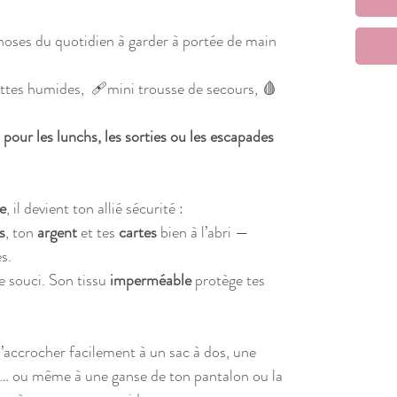
choses du quotidien à garder à portée de main
ettes humides, 🩹mini trousse de secours, 🩸
pour les lunchs, les sorties ou les escapades
e
, il devient ton allié sécurité :
s
, ton
argent
et tes
cartes
bien à l’abri —
s.
e souci. Son tissu
imperméable
protège tes
’accrocher facilement à un sac à dos, une
e… ou même à une ganse de ton pantalon ou la