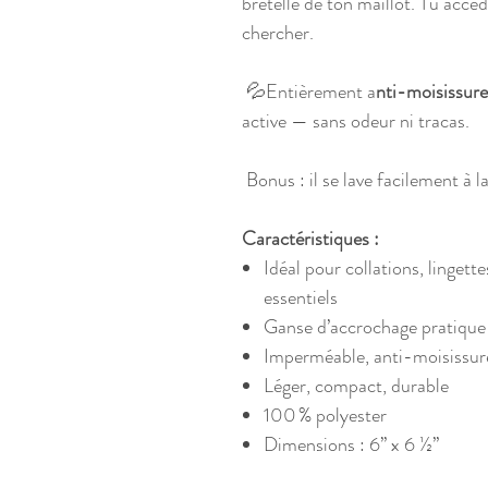
bretelle de ton maillot. Tu acc
chercher.
💦Entièrement a
nti-moisissure
active — sans odeur ni tracas.
Bonus : il se lave facilement à la
Caractéristiques :
Idéal pour collations, lingett
essentiels
Ganse d’accrochage pratique
Imperméable, anti-moisissure
Léger, compact, durable
100 % polyester
Dimensions : 6’’ x 6 ½’’