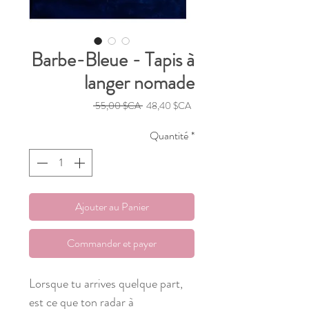
Barbe-Bleue - Tapis à
langer nomade
Prix
Prix
 55,00 $CA 
48,40 $CA
original
promotionnel
Quantité
*
Ajouter au Panier
Commander et payer
Lorsque tu arrives quelque part,
est ce que ton radar à