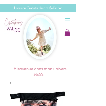
Livraison Gratuite dès 150$ d'achat
Bienvenue dans mon univers
- Valdo -