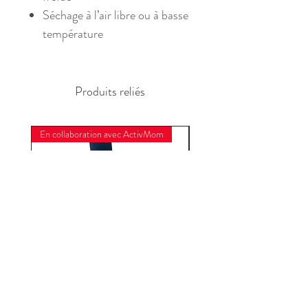
Séchage à l’air libre ou à basse
température
Produits reliés
En collaboration avec ActivMom
En collaboration avec Acti
Esprit Sauvage - Lingette
Refuge Nature - Ling