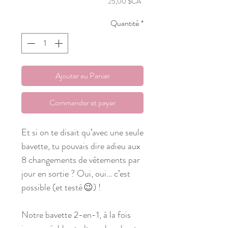
Prix
25,00 $CA
Quantité
*
Ajouter au Panier
Commander et payer
Et si on te disait qu’avec une seule
bavette, tu pouvais dire adieu aux
8 changements de vêtements par
jour en sortie ? Oui, oui… c’est
possible (et testé 😉) !
Notre bavette 2-en-1, à la fois