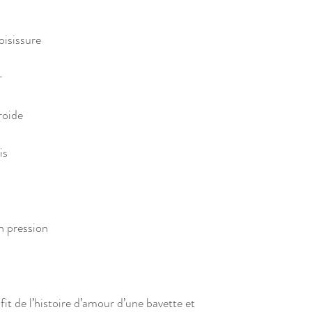
oisissure
r
roide
is
n pression
ofit de l’histoire d’amour d’une bavette et