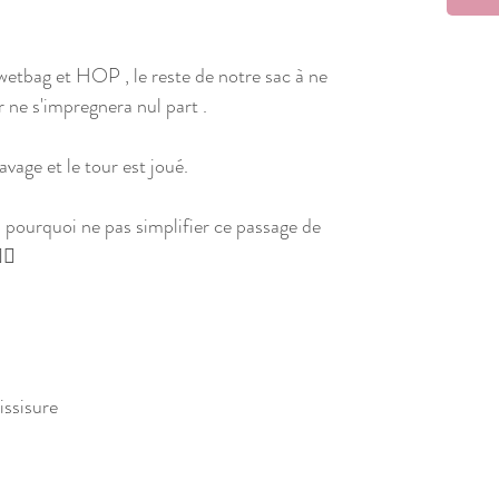
wetbag et HOP , le reste de notre sac à ne
r ne s'impregnera nul part .
avage et le tour est joué.
rs pourquoi ne pas simplifier ce passage de
‍♀️
issisure