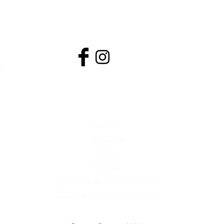
creationsvaldo@hotmail.com
418-226-8157
Accueil
Boutique
FAQ
Contact
Politique de confidentialité
Politique de Remboursement