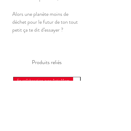
Alors une planète moins de
déchet pour le futur de ton tout
petit ça te dit d’essayer ?
Produits reliés
En collaboration avec ActivMom
En collaboration avec Acti