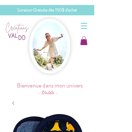
Livraison Gratuite dès 150$ d'achat
Bienvenue dans mon univers
- Valdo -