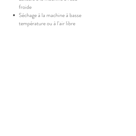
froide
Séchage à la machine à basse
température ou à l'air libre
Produits reliés
En collaboration avec ActivMom
En collaboration avec Acti