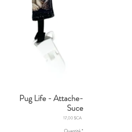
Pug Life - Attache-
Suce
Prix
17,00 $CA
Quantité
*