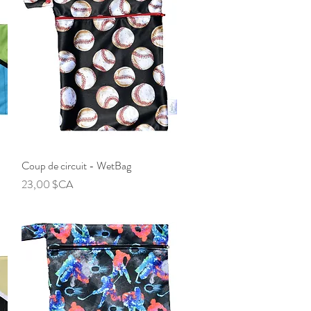
Coup de circuit - WetBag
Aperçu rapide
Prix
23,00 $CA