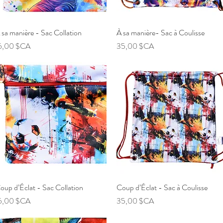
 sa manière - Sac Collation
Aperçu rapide
À sa manière- Sac à Coulisse
Aperçu rapide
rix
Prix
6,00 $CA
35,00 $CA
oup d’Éclat - Sac Collation
Aperçu rapide
Coup d’Éclat - Sac à Coulisse
Aperçu rapide
rix
Prix
6,00 $CA
35,00 $CA