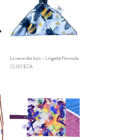
La reine des bois - Lingette Nomade
Aperçu rapide
Prix
22,00 $CA