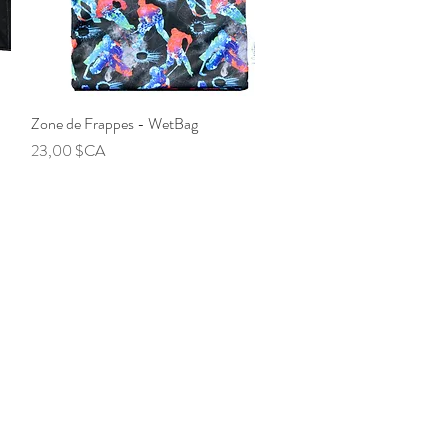
Zone de Frappes - WetBag
Aperçu rapide
Prix
23,00 $CA