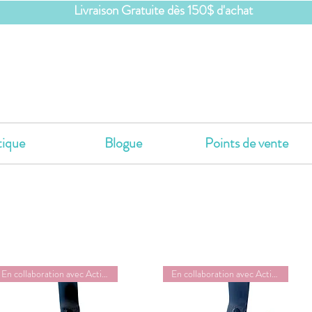
Livraison Gratuite dès 150$ d'achat
ique
Blogue
Points de vente
En collaboration avec ActivMom
En collaboration avec ActivMom