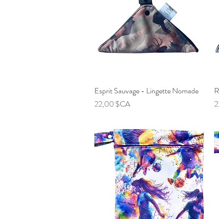
Esprit Sauvage - Lingette Nomade
Aperçu rapide
R
Prix
P
22,00 $CA
2