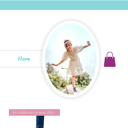
More
En collaboration avec ActivMom