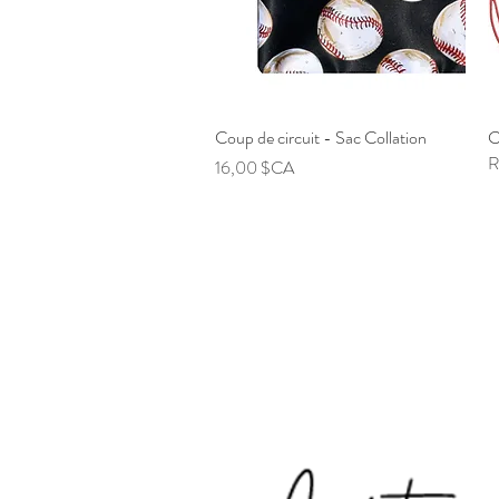
Coup de circuit - Sac Collation
Aperçu rapide
C
R
Prix
16,00 $CA