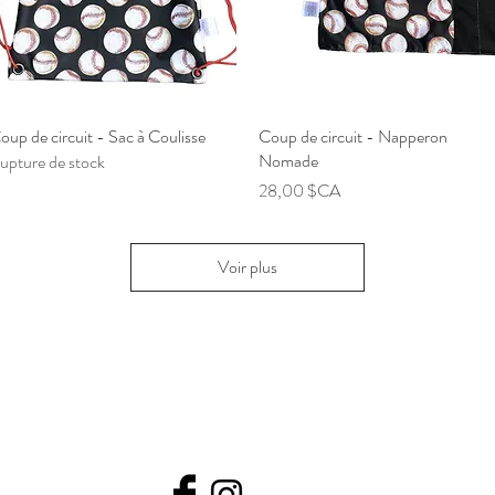
oup de circuit - Sac à Coulisse
Aperçu rapide
Coup de circuit - Napperon
Aperçu rapide
Nomade
upture de stock
Prix
28,00 $CA
Voir plus