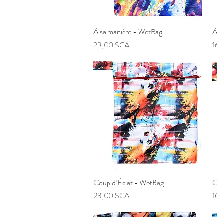
À sa manière - WetBag
Aperçu rapide
À
Prix
P
23,00 $CA
1
Coup d’Éclat - WetBag
Aperçu rapide
C
Prix
P
23,00 $CA
1