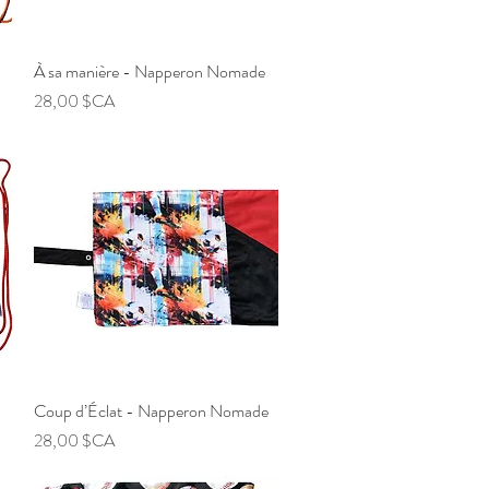
À sa manière - Napperon Nomade
Aperçu rapide
Prix
28,00 $CA
Coup d’Éclat - Napperon Nomade
Aperçu rapide
Prix
28,00 $CA