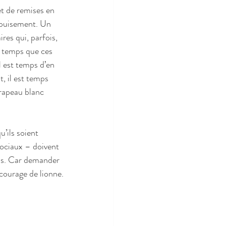
 de remises en 
épuisement. Un 
res qui, parfois, 
st temps que ces 
l est temps d’en 
t, il est temps 
drapeau blanc 
u’ils soient 
ociaux – doivent 
is. Car demander 
 courage de lionne.