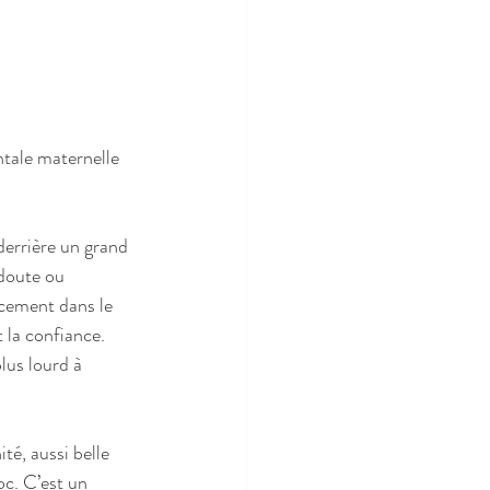
ntale maternelle 
derrière un grand 
 doute ou 
ucement dans le 
t la confiance. 
lus lourd à 
té, aussi belle 
oc. C’est un 