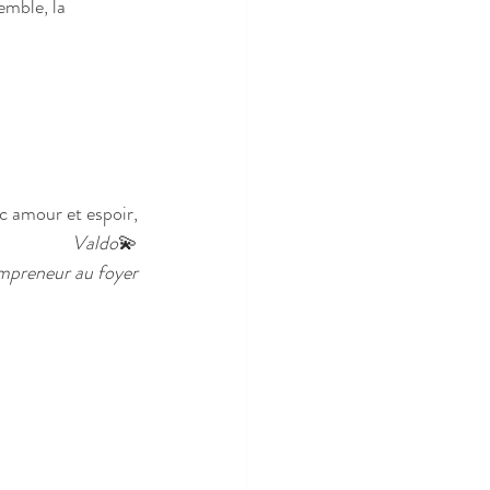
emble, la 
c amour et espoir,
Valdo
💫
preneur au foyer