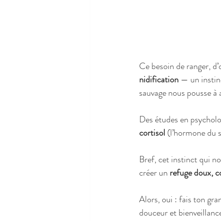
Ce besoin de ranger, d’o
nidification
 — un instin
sauvage nous pousse à a
Des études en psychol
cortisol
 (l’hormone du s
Bref, cet instinct qui n
créer un 
refuge doux, co
Alors, oui : fais ton gr
douceur et bienveillan