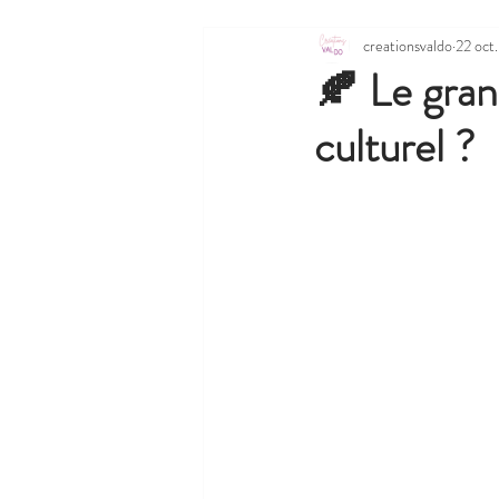
creationsvaldo
22 oct
🍂 Le gra
culturel ?