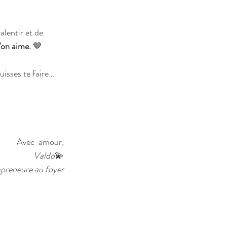
lentir et de 
’on aime.
 🤎
uisses te faire… 
Avec  amour,
Valdo
💫
reneure au foyer