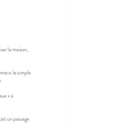
iser la maison, 
me si le simple 
u.
eux « à 
tait un passage 