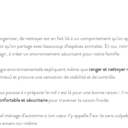
rganiser, de nettoyer est en fait lié à un comportement qu’on ap
ct qu’on partage avec beaucoup d’espèces animales. Et oui, notre
gir, à créer un environnement sécurisant pour notre famille.
ogie environnementale expliquent même que 
ranger et nettoyer r
tress) et procure une sensation de stabilité et de contrôle.
ous pousse à « préparer le nid » est là pour une bonne raison : il 
nfortable et sécuritaire
 pour traverser la saison froide.
and ménage d’automne si ton cœur t’y appelle.Fais-le sans culpabi
ce envers toi-même.