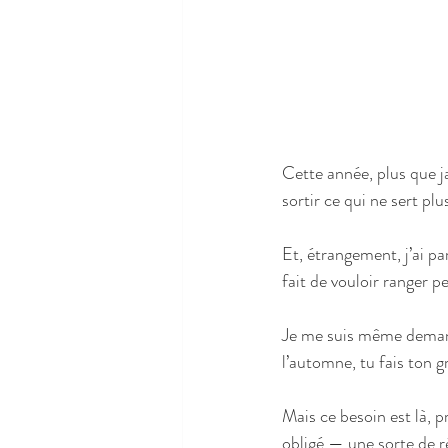
Cette année, plus que ja
sortir ce qui ne sert plu
Et, étrangement, j’ai p
fait de vouloir ranger p
Je me suis même deman
l’automne, tu fais ton g
Mais ce besoin est là, 
obligé — une sorte de ré