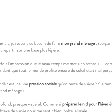
mais, je ressens ce besoin de faire 
mon grand ménage
 : réorgan
s, repartir sur une base plus légère.
arfois l’impression que le beau temps me met « en retard » — com
endant que tout le monde profite encore du soleil était mal perç
dé : est-ce une 
pression sociale
 qu’on tente de suivre ? Ce fam
rand ménage »...
profond, presque viscéral. Comme si 
préparer le nid pour l’hiver
 é
flexe de survie pour me sentir bien, prête, alignée.