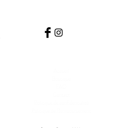
creationsvaldo@hotmail.com
418-226-8157
Accueil
Boutique
FAQ
Contact
Politique de confidentialité
Politique de Remboursement