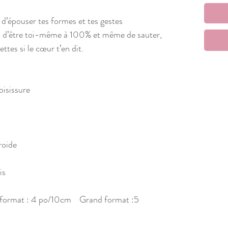
 d’épouser tes formes et tes gestes
t d’être toi-même à 100% et même de sauter,
ttes si le cœur t’en dit.
oisissure
roide
is
it format : 4 po/10cm Grand format :5