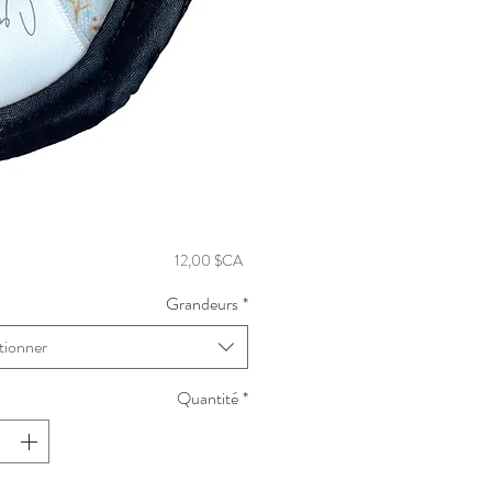
Prix
12,00 $CA
Grandeurs
*
tionner
Quantité
*