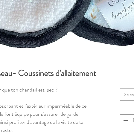
au- Coussinets d'allaitement
er que ton chandail est sec ?
Sélec
bsorbant et l’extérieur imperméable de ce
ils font équipe pour s’assurer de garder
ainsi profiter d’avantage de la visite de ta
 resto.